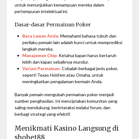
untuk menunjukkan kemampuan mereka dalam
pertempuran intelektual ini.
Dasar-dasar Permainan Poker
Baca Lawan Anda:
Memahami bahasa tubuh dan
perilaku pemain lain adalah kunci untuk memprediksi
langkah mereka.
Manajemen Chip:
Ketahui kapan harus bertaruh
lebih dan kapan sebaiknya mundur.
Variasi Permainan:
Cobalah berbagai jenis poker,
seperti Texas Hold’em atau Omaha, untuk
meningkatkan pengalaman bermain Anda.
Banyak pemain mengubah permainan poker menjadi
sumber penghasilan. Ini menciptakan komunitas yang
saling mendukung, berinteraksi melalui forum, dan
berbagi strategi yang efektif.
Menikmati Kasino Langsung di
sbobet88