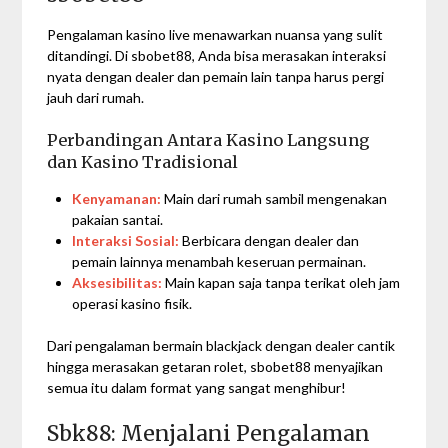
Pengalaman kasino live menawarkan nuansa yang sulit
ditandingi. Di sbobet88, Anda bisa merasakan interaksi
nyata dengan dealer dan pemain lain tanpa harus pergi
jauh dari rumah.
Perbandingan Antara Kasino Langsung
dan Kasino Tradisional
Kenyamanan:
Main dari rumah sambil mengenakan
pakaian santai.
Interaksi Sosial:
Berbicara dengan dealer dan
pemain lainnya menambah keseruan permainan.
Aksesibilitas:
Main kapan saja tanpa terikat oleh jam
operasi kasino fisik.
Dari pengalaman bermain blackjack dengan dealer cantik
hingga merasakan getaran rolet, sbobet88 menyajikan
semua itu dalam format yang sangat menghibur!
Sbk88: Menjalani Pengalaman