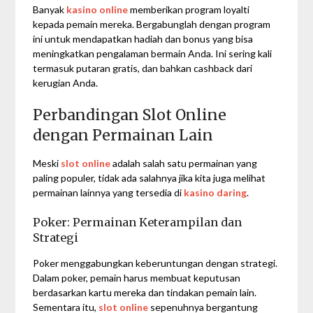
Banyak
kasino online
memberikan program loyalti
kepada pemain mereka. Bergabunglah dengan program
ini untuk mendapatkan hadiah dan bonus yang bisa
meningkatkan pengalaman bermain Anda. Ini sering kali
termasuk putaran gratis, dan bahkan cashback dari
kerugian Anda.
Perbandingan Slot Online
dengan Permainan Lain
Meski
slot online
adalah salah satu permainan yang
paling populer, tidak ada salahnya jika kita juga melihat
permainan lainnya yang tersedia di
kasino daring
.
Poker: Permainan Keterampilan dan
Strategi
Poker menggabungkan keberuntungan dengan strategi.
Dalam poker, pemain harus membuat keputusan
berdasarkan kartu mereka dan tindakan pemain lain.
Sementara itu,
slot online
sepenuhnya bergantung