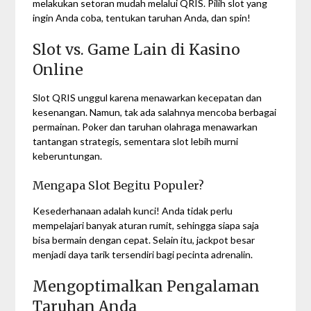
melakukan setoran mudah melalui QRIS. Pilih slot yang
ingin Anda coba, tentukan taruhan Anda, dan spin!
Slot vs. Game Lain di Kasino
Online
Slot QRIS unggul karena menawarkan kecepatan dan
kesenangan. Namun, tak ada salahnya mencoba berbagai
permainan. Poker dan taruhan olahraga menawarkan
tantangan strategis, sementara slot lebih murni
keberuntungan.
Mengapa Slot Begitu Populer?
Kesederhanaan adalah kunci! Anda tidak perlu
mempelajari banyak aturan rumit, sehingga siapa saja
bisa bermain dengan cepat. Selain itu, jackpot besar
menjadi daya tarik tersendiri bagi pecinta adrenalin.
Mengoptimalkan Pengalaman
Taruhan Anda