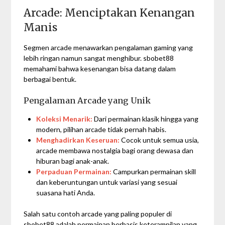
Arcade: Menciptakan Kenangan
Manis
Segmen arcade menawarkan pengalaman gaming yang
lebih ringan namun sangat menghibur. sbobet88
memahami bahwa kesenangan bisa datang dalam
berbagai bentuk.
Pengalaman Arcade yang Unik
Koleksi Menarik:
Dari permainan klasik hingga yang
modern, pilihan arcade tidak pernah habis.
Menghadirkan Keseruan:
Cocok untuk semua usia,
arcade membawa nostalgia bagi orang dewasa dan
hiburan bagi anak-anak.
Perpaduan Permainan:
Campurkan permainan skill
dan keberuntungan untuk variasi yang sesuai
suasana hati Anda.
Salah satu contoh arcade yang paling populer di
sbobet88 adalah permainan berbasis keterampilan yang