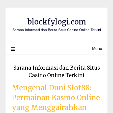
Skip
to
content
blockfylogi.com
Sarana Informasi dan Berita Situs Casino Online Terkini
Menu
Sarana Informasi dan Berita Situs
Casino Online Terkini
Mengenal Duni Slot88:
Permainan Kasino Online
yang Menggairahkan