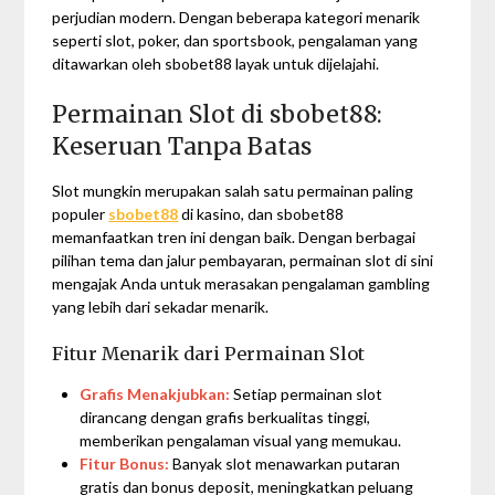
perjudian modern. Dengan beberapa kategori menarik
seperti slot, poker, dan sportsbook, pengalaman yang
ditawarkan oleh sbobet88 layak untuk dijelajahi.
Permainan Slot di sbobet88:
Keseruan Tanpa Batas
Slot mungkin merupakan salah satu permainan paling
populer
sbobet88
di kasino, dan sbobet88
memanfaatkan tren ini dengan baik. Dengan berbagai
pilihan tema dan jalur pembayaran, permainan slot di sini
mengajak Anda untuk merasakan pengalaman gambling
yang lebih dari sekadar menarik.
Fitur Menarik dari Permainan Slot
Grafis Menakjubkan:
Setiap permainan slot
dirancang dengan grafis berkualitas tinggi,
memberikan pengalaman visual yang memukau.
Fitur Bonus:
Banyak slot menawarkan putaran
gratis dan bonus deposit, meningkatkan peluang