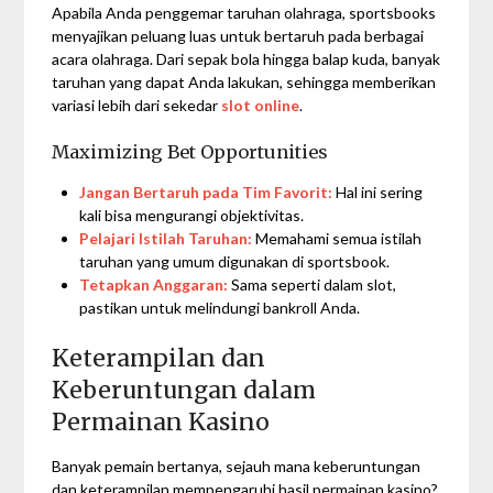
Apabila Anda penggemar taruhan olahraga, sportsbooks
menyajikan peluang luas untuk bertaruh pada berbagai
acara olahraga. Dari sepak bola hingga balap kuda, banyak
taruhan yang dapat Anda lakukan, sehingga memberikan
variasi lebih dari sekedar
slot online
.
Maximizing Bet Opportunities
Jangan Bertaruh pada Tim Favorit:
Hal ini sering
kali bisa mengurangi objektivitas.
Pelajari Istilah Taruhan:
Memahami semua istilah
taruhan yang umum digunakan di sportsbook.
Tetapkan Anggaran:
Sama seperti dalam slot,
pastikan untuk melindungi bankroll Anda.
Keterampilan dan
Keberuntungan dalam
Permainan Kasino
Banyak pemain bertanya, sejauh mana keberuntungan
dan keterampilan mempengaruhi hasil permainan kasino?