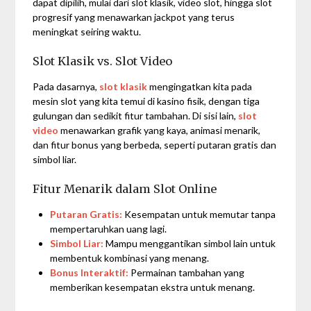
dapat dipilih, mulai dari slot klasik, video slot, hingga slot
progresif yang menawarkan jackpot yang terus
meningkat seiring waktu.
Slot Klasik vs. Slot Video
Pada dasarnya,
slot klasik
mengingatkan kita pada
mesin slot yang kita temui di kasino fisik, dengan tiga
gulungan dan sedikit fitur tambahan. Di sisi lain,
slot
video
menawarkan grafik yang kaya, animasi menarik,
dan fitur bonus yang berbeda, seperti putaran gratis dan
simbol liar.
Fitur Menarik dalam Slot Online
Putaran Gratis:
Kesempatan untuk memutar tanpa
mempertaruhkan uang lagi.
Simbol Liar:
Mampu menggantikan simbol lain untuk
membentuk kombinasi yang menang.
Bonus Interaktif:
Permainan tambahan yang
memberikan kesempatan ekstra untuk menang.