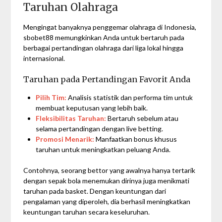
Taruhan Olahraga
Mengingat banyaknya penggemar olahraga di Indonesia,
sbobet88 memungkinkan Anda untuk bertaruh pada
berbagai pertandingan olahraga dari liga lokal hingga
internasional.
Taruhan pada Pertandingan Favorit Anda
Pilih Tim:
Analisis statistik dan performa tim untuk
membuat keputusan yang lebih baik.
Fleksibilitas Taruhan:
Bertaruh sebelum atau
selama pertandingan dengan live betting.
Promosi Menarik:
Manfaatkan bonus khusus
taruhan untuk meningkatkan peluang Anda.
Contohnya, seorang bettor yang awalnya hanya tertarik
dengan sepak bola menemukan dirinya juga menikmati
taruhan pada basket. Dengan keuntungan dari
pengalaman yang diperoleh, dia berhasil meningkatkan
keuntungan taruhan secara keseluruhan.