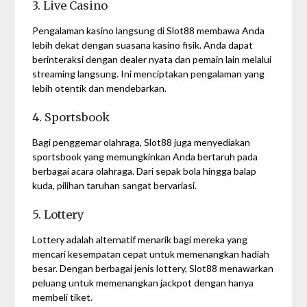
3. Live Casino
Pengalaman kasino langsung di Slot88 membawa Anda
lebih dekat dengan suasana kasino fisik. Anda dapat
berinteraksi dengan dealer nyata dan pemain lain melalui
streaming langsung. Ini menciptakan pengalaman yang
lebih otentik dan mendebarkan.
4. Sportsbook
Bagi penggemar olahraga, Slot88 juga menyediakan
sportsbook yang memungkinkan Anda bertaruh pada
berbagai acara olahraga. Dari sepak bola hingga balap
kuda, pilihan taruhan sangat bervariasi.
5. Lottery
Lottery adalah alternatif menarik bagi mereka yang
mencari kesempatan cepat untuk memenangkan hadiah
besar. Dengan berbagai jenis lottery, Slot88 menawarkan
peluang untuk memenangkan jackpot dengan hanya
membeli tiket.