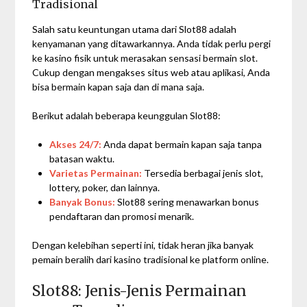
Tradisional
Salah satu keuntungan utama dari Slot88 adalah
kenyamanan yang ditawarkannya. Anda tidak perlu pergi
ke kasino fisik untuk merasakan sensasi bermain slot.
Cukup dengan mengakses situs web atau aplikasi, Anda
bisa bermain kapan saja dan di mana saja.
Berikut adalah beberapa keunggulan Slot88:
Akses 24/7:
Anda dapat bermain kapan saja tanpa
batasan waktu.
Varietas Permainan:
Tersedia berbagai jenis slot,
lottery, poker, dan lainnya.
Banyak Bonus:
Slot88 sering menawarkan bonus
pendaftaran dan promosi menarik.
Dengan kelebihan seperti ini, tidak heran jika banyak
pemain beralih dari kasino tradisional ke platform online.
Slot88: Jenis-Jenis Permainan