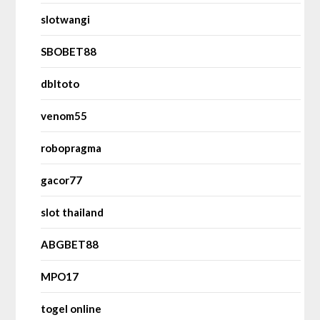
slotwangi
SBOBET88
dbltoto
venom55
robopragma
gacor77
slot thailand
ABGBET88
MPO17
togel online