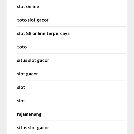
slot online
toto slot gacor
slot 88 online terpercaya
toto
situs slot gacor
slot gacor
slot
slot
rajamenang
situs slot gacor