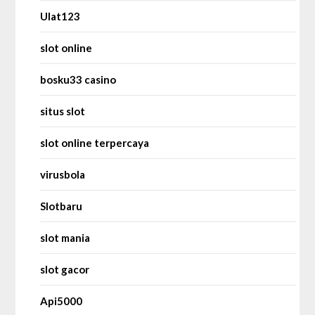
Ulat123
slot online
bosku33 casino
situs slot
slot online terpercaya
virusbola
Slotbaru
slot mania
slot gacor
Api5000