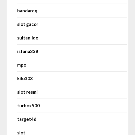
bandarqq
slot gacor
sultanlido
istana338
mpo
kilo303
slot resmi
turbox500
target4d
slot