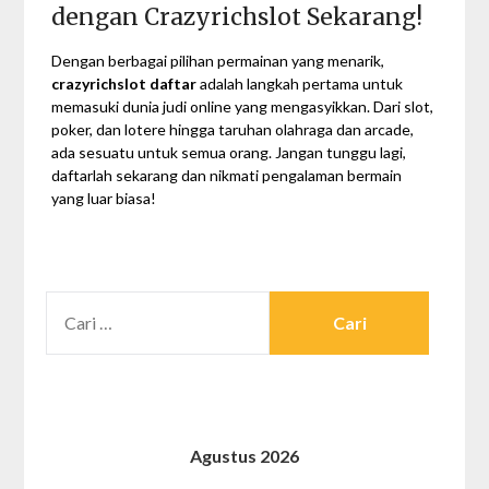
dengan Crazyrichslot Sekarang!
Dengan berbagai pilihan permainan yang menarik,
crazyrichslot daftar
adalah langkah pertama untuk
memasuki dunia judi online yang mengasyikkan. Dari slot,
poker, dan lotere hingga taruhan olahraga dan arcade,
ada sesuatu untuk semua orang. Jangan tunggu lagi,
daftarlah sekarang dan nikmati pengalaman bermain
yang luar biasa!
CARI
UNTUK:
Agustus 2026