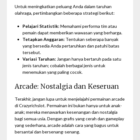
Untuk meningkatkan peluang Anda dalam taruhan
olahraga, pertimbangkan beberapa strategi berikut:
Pelajari Statistik:
Memahami performa tim atau
pemain dapat memberikan wawasan yang berharga.
Tetapkan Anggaran:
Tentukan seberapa banyak
yang bersedia Anda pertaruhkan dan patuhi batas
tersebut.
Variasi Taruhan:
Jangan hanya bertaruh pada satu
jenis taruhan; cobalah berbagai jenis untuk
menemukan yang paling cocok.
Arcade: Nostalgia dan Keseruan
Terakhir, jangan lupa untuk menjelajahi permainan arcade
di Crazyrichslot. Permainan ini bukan hanya untuk anak-
anak; mereka menawarkan kesenangan dan nostalgia
bagi semua usia. Dengan grafis yang cerah dan gameplay
yang sederhana, arcade adalah cara yang bagus untuk
bersantai dan bersenang-senang.