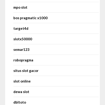
mpo slot
bos pragmatic x1000
target4d
slotx50000
semar123
robopragma
situs slot gacor
slot online
dewa slot
dbltoto