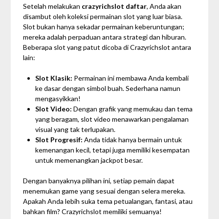
Setelah melakukan
crazyrichslot daftar
, Anda akan
disambut oleh koleksi permainan slot yang luar biasa.
Slot bukan hanya sekadar permainan keberuntungan;
mereka adalah perpaduan antara strategi dan hiburan.
Beberapa slot yang patut dicoba di Crazyrichslot antara
lain:
Slot Klasik:
Permainan ini membawa Anda kembali
ke dasar dengan simbol buah. Sederhana namun
mengasyikkan!
Slot Video:
Dengan grafik yang memukau dan tema
yang beragam, slot video menawarkan pengalaman
visual yang tak terlupakan.
Slot Progresif:
Anda tidak hanya bermain untuk
kemenangan kecil, tetapi juga memiliki kesempatan
untuk memenangkan jackpot besar.
Dengan banyaknya pilihan ini, setiap pemain dapat
menemukan game yang sesuai dengan selera mereka.
Apakah Anda lebih suka tema petualangan, fantasi, atau
bahkan film? Crazyrichslot memiliki semuanya!