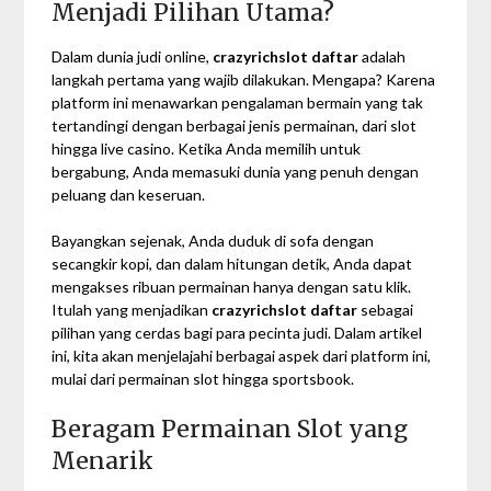
Menjadi Pilihan Utama?
Dalam dunia judi online,
crazyrichslot daftar
adalah
langkah pertama yang wajib dilakukan. Mengapa? Karena
platform ini menawarkan pengalaman bermain yang tak
tertandingi dengan berbagai jenis permainan, dari slot
hingga live casino. Ketika Anda memilih untuk
bergabung, Anda memasuki dunia yang penuh dengan
peluang dan keseruan.
Bayangkan sejenak, Anda duduk di sofa dengan
secangkir kopi, dan dalam hitungan detik, Anda dapat
mengakses ribuan permainan hanya dengan satu klik.
Itulah yang menjadikan
crazyrichslot daftar
sebagai
pilihan yang cerdas bagi para pecinta judi. Dalam artikel
ini, kita akan menjelajahi berbagai aspek dari platform ini,
mulai dari permainan slot hingga sportsbook.
Beragam Permainan Slot yang
Menarik