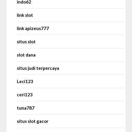
indo62
link slot
link apizeus777
situs slot
slot dana
situs judi terpercaya
Leci123
ceri123
tuna787
situs slot gacor