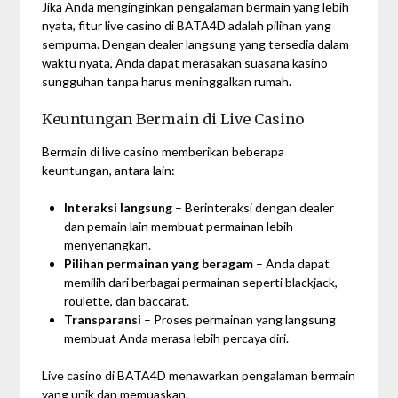
Jika Anda menginginkan pengalaman bermain yang lebih
nyata, fitur live casino di BATA4D adalah pilihan yang
sempurna. Dengan dealer langsung yang tersedia dalam
waktu nyata, Anda dapat merasakan suasana kasino
sungguhan tanpa harus meninggalkan rumah.
Keuntungan Bermain di Live Casino
Bermain di live casino memberikan beberapa
keuntungan, antara lain:
Interaksi langsung
– Berinteraksi dengan dealer
dan pemain lain membuat permainan lebih
menyenangkan.
Pilihan permainan yang beragam
– Anda dapat
memilih dari berbagai permainan seperti blackjack,
roulette, dan baccarat.
Transparansi
– Proses permainan yang langsung
membuat Anda merasa lebih percaya diri.
Live casino di BATA4D menawarkan pengalaman bermain
yang unik dan memuaskan.