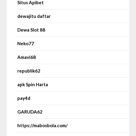
Situs Apibet
dewajitu daftar
Dewa Slot 88
Neko77
Amavi68
republik62
apk Spin Harta
pay4d
GARUDA62
https://mabosbola.com/