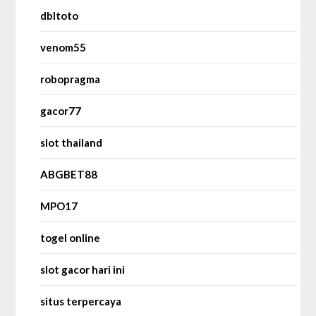
dbltoto
venom55
robopragma
gacor77
slot thailand
ABGBET88
MPO17
togel online
slot gacor hari ini
situs terpercaya