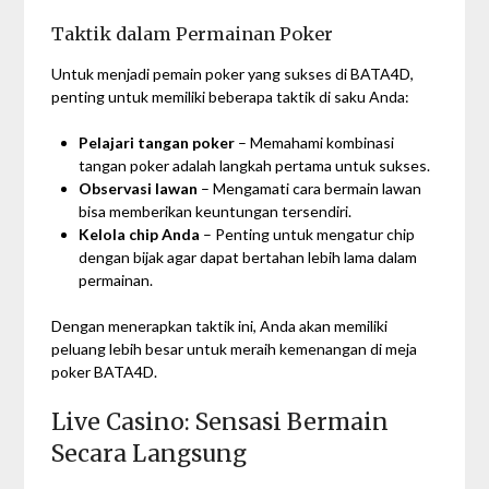
Taktik dalam Permainan Poker
Untuk menjadi pemain poker yang sukses di BATA4D,
penting untuk memiliki beberapa taktik di saku Anda:
Pelajari tangan poker
– Memahami kombinasi
tangan poker adalah langkah pertama untuk sukses.
Observasi lawan
– Mengamati cara bermain lawan
bisa memberikan keuntungan tersendiri.
Kelola chip Anda
– Penting untuk mengatur chip
dengan bijak agar dapat bertahan lebih lama dalam
permainan.
Dengan menerapkan taktik ini, Anda akan memiliki
peluang lebih besar untuk meraih kemenangan di meja
poker BATA4D.
Live Casino: Sensasi Bermain
Secara Langsung