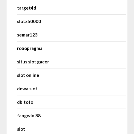
target4d
slotx50000
semar123
robopragma
situs slot gacor
slot online
dewa slot
dbltoto
fangwin 88
slot