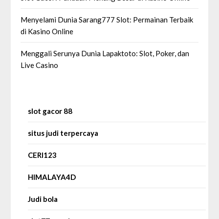
Menyelami Dunia Sarang777 Slot: Permainan Terbaik
di Kasino Online
Menggali Serunya Dunia Lapaktoto: Slot, Poker, dan
Live Casino
slot gacor 88
situs judi terpercaya
CERI123
HIMALAYA4D
Judi bola