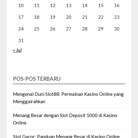
10
11
12
13
14
15
16
17
18
19
20
21
22
23
24
25
26
27
28
29
30
31
« Jul
POS-POS TERBARU
Mengenal Duni Slot88: Permainan Kasino Online yang
Menggairahkan
Menang Besar dengan Slot Deposit 5000 di Kasino
Online
Slot Gacor: Panduan Menang Besar di Kasino Online