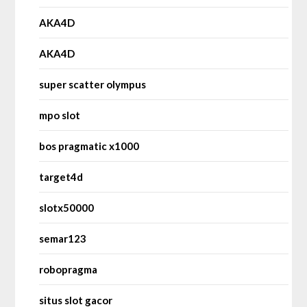
AKA4D
AKA4D
super scatter olympus
mpo slot
bos pragmatic x1000
target4d
slotx50000
semar123
robopragma
situs slot gacor