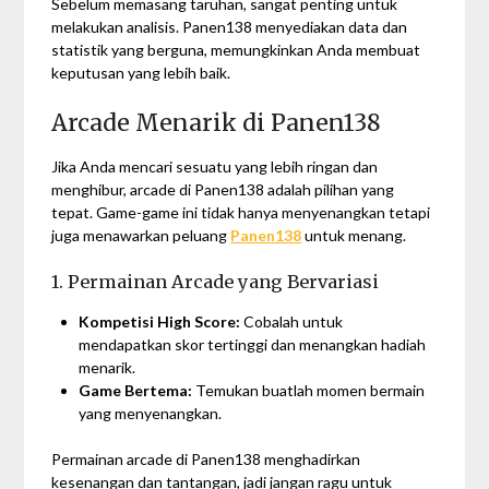
Sebelum memasang taruhan, sangat penting untuk
melakukan analisis. Panen138 menyediakan data dan
statistik yang berguna, memungkinkan Anda membuat
keputusan yang lebih baik.
Arcade Menarik di Panen138
Jika Anda mencari sesuatu yang lebih ringan dan
menghibur, arcade di Panen138 adalah pilihan yang
tepat. Game-game ini tidak hanya menyenangkan tetapi
juga menawarkan peluang
Panen138
untuk menang.
1. Permainan Arcade yang Bervariasi
Kompetisi High Score:
Cobalah untuk
mendapatkan skor tertinggi dan menangkan hadiah
menarik.
Game Bertema:
Temukan buatlah momen bermain
yang menyenangkan.
Permainan arcade di Panen138 menghadirkan
kesenangan dan tantangan, jadi jangan ragu untuk