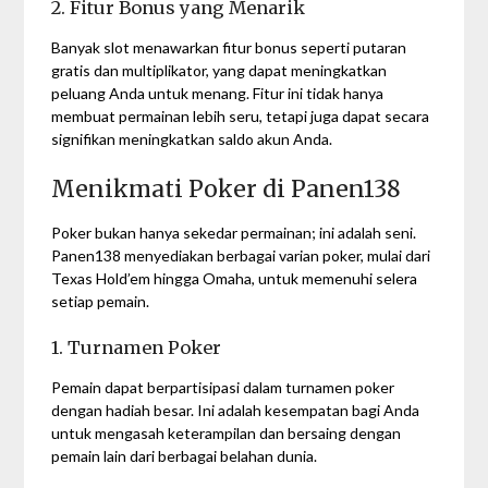
2. Fitur Bonus yang Menarik
Banyak slot menawarkan fitur bonus seperti putaran
gratis dan multiplikator, yang dapat meningkatkan
peluang Anda untuk menang. Fitur ini tidak hanya
membuat permainan lebih seru, tetapi juga dapat secara
signifikan meningkatkan saldo akun Anda.
Menikmati Poker di Panen138
Poker bukan hanya sekedar permainan; ini adalah seni.
Panen138 menyediakan berbagai varian poker, mulai dari
Texas Hold’em hingga Omaha, untuk memenuhi selera
setiap pemain.
1. Turnamen Poker
Pemain dapat berpartisipasi dalam turnamen poker
dengan hadiah besar. Ini adalah kesempatan bagi Anda
untuk mengasah keterampilan dan bersaing dengan
pemain lain dari berbagai belahan dunia.