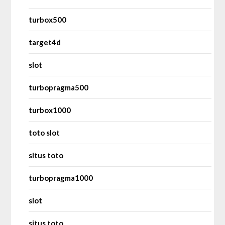
turbox500
target4d
slot
turbopragma500
turbox1000
toto slot
situs toto
turbopragma1000
slot
situs toto