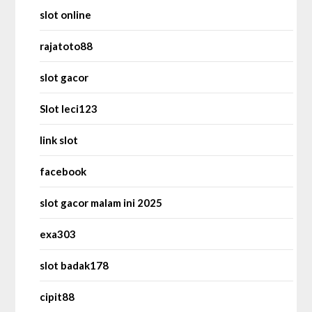
slot online
rajatoto88
slot gacor
Slot leci123
link slot
facebook
slot gacor malam ini 2025
exa303
slot badak178
cipit88