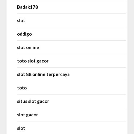
Badak178
slot
oddigo
slot online
toto slot gacor
slot 88 online terpercaya
toto
situs slot gacor
slot gacor
slot