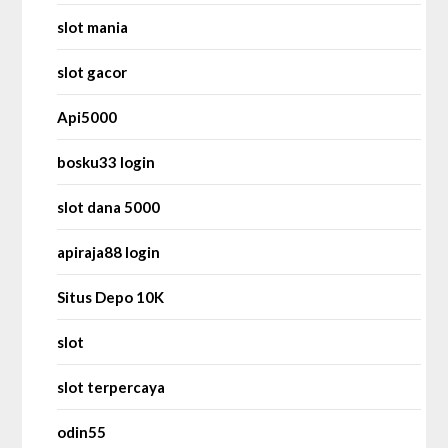
slot mania
slot gacor
Api5000
bosku33 login
slot dana 5000
apiraja88 login
Situs Depo 10K
slot
slot terpercaya
odin55