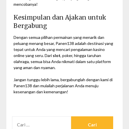
mencobanya!
Kesimpulan dan Ajakan untuk
Bergabung
Dengan semua pilihan permainan yang menarik dan
peluang menang besar, Panen138 adalah destinasi yang
tepat untuk Anda yang mencari pengalaman kasino
online yang seru. Dari
slot
, poker, hingga taruhan
olahraga, semua bisa Anda nikmati dalam satu platform
yang aman dan nyaman.
Jangan tunggu lebih lama, bergabunglah dengan kami di
Panen138 dan mulailah perjalanan Anda menuju
kesenangan dan kemenangan!
CARI
UNTUK: