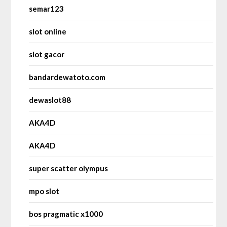
semar123
slot online
slot gacor
bandardewatoto.com
dewaslot88
AKA4D
AKA4D
super scatter olympus
mpo slot
bos pragmatic x1000