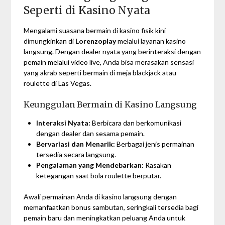
Seperti di Kasino Nyata
Mengalami suasana bermain di kasino fisik kini
dimungkinkan di
Lorenzoplay
melalui layanan kasino
langsung. Dengan dealer nyata yang berinteraksi dengan
pemain melalui video live, Anda bisa merasakan sensasi
yang akrab seperti bermain di meja blackjack atau
roulette di Las Vegas.
Keunggulan Bermain di Kasino Langsung
Interaksi Nyata:
Berbicara dan berkomunikasi
dengan dealer dan sesama pemain.
Bervariasi dan Menarik:
Berbagai jenis permainan
tersedia secara langsung.
Pengalaman yang Mendebarkan:
Rasakan
ketegangan saat bola roulette berputar.
Awali permainan Anda di kasino langsung dengan
memanfaatkan bonus sambutan, seringkali tersedia bagi
pemain baru dan meningkatkan peluang Anda untuk