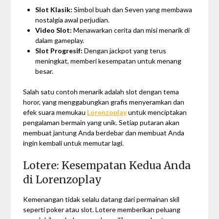
Slot Klasik:
Simbol buah dan Seven yang membawa
nostalgia awal perjudian.
Video Slot:
Menawarkan cerita dan misi menarik di
dalam gameplay.
Slot Progresif:
Dengan jackpot yang terus
meningkat, memberi kesempatan untuk menang
besar.
Salah satu contoh menarik adalah slot dengan tema
horor, yang menggabungkan grafis menyeramkan dan
efek suara memukau
Lorenzoplay
untuk menciptakan
pengalaman bermain yang unik. Setiap putaran akan
membuat jantung Anda berdebar dan membuat Anda
ingin kembali untuk memutar lagi.
Lotere: Kesempatan Kedua Anda
di Lorenzoplay
Kemenangan tidak selalu datang dari permainan skil
seperti poker atau slot. Lotere memberikan peluang