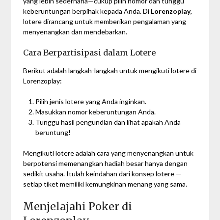
yang lebih sederhana—cukup pilih nomor dan tunggu
keberuntungan berpihak kepada Anda. Di
Lorenzoplay
,
lotere dirancang untuk memberikan pengalaman yang
menyenangkan dan mendebarkan.
Cara Berpartisipasi dalam Lotere
Berikut adalah langkah-langkah untuk mengikuti lotere di
Lorenzoplay:
Pilih jenis lotere yang Anda inginkan.
Masukkan nomor keberuntungan Anda.
Tunggu hasil pengundian dan lihat apakah Anda
beruntung!
Mengikuti lotere adalah cara yang menyenangkan untuk
berpotensi memenangkan hadiah besar hanya dengan
sedikit usaha. Itulah keindahan dari konsep lotere —
setiap tiket memiliki kemungkinan menang yang sama.
Menjelajahi Poker di