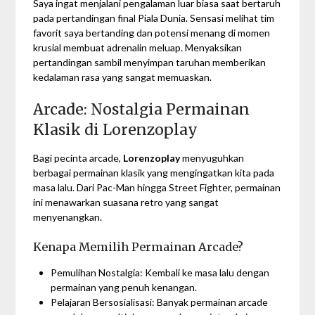
Saya ingat menjalani pengalaman luar biasa saat bertaruh
pada pertandingan final Piala Dunia. Sensasi melihat tim
favorit saya bertanding dan potensi menang di momen
krusial membuat adrenalin meluap. Menyaksikan
pertandingan sambil menyimpan taruhan memberikan
kedalaman rasa yang sangat memuaskan.
Arcade: Nostalgia Permainan
Klasik di Lorenzoplay
Bagi pecinta arcade,
Lorenzoplay
menyuguhkan
berbagai permainan klasik yang mengingatkan kita pada
masa lalu. Dari Pac-Man hingga Street Fighter, permainan
ini menawarkan suasana retro yang sangat
menyenangkan.
Kenapa Memilih Permainan Arcade?
Pemulihan Nostalgia: Kembali ke masa lalu dengan
permainan yang penuh kenangan.
Pelajaran Bersosialisasi: Banyak permainan arcade