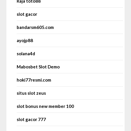
Raja toto88
slot gacor
bandarsm605.com
ayojp88
solana4d
Mabosbet Slot Demo
hoki77resmi.com
situs slot zeus
slot bonus new member 100
slot gacor 777