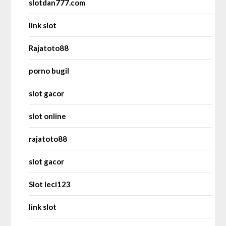
slotdan777.com
link slot
Rajatoto88
porno bugil
slot gacor
slot online
rajatoto88
slot gacor
Slot leci123
link slot