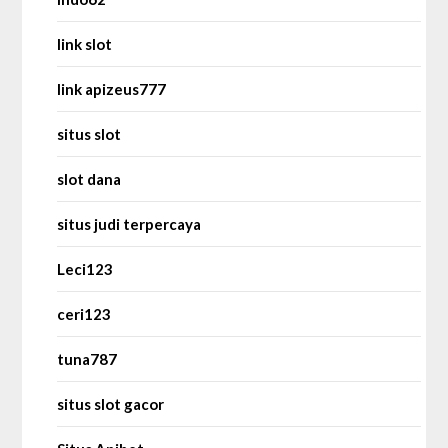
link slot
link apizeus777
situs slot
slot dana
situs judi terpercaya
Leci123
ceri123
tuna787
situs slot gacor