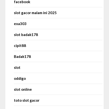
facebook
slot gacor malam ini 2025
exa303
slot badak178
cipit88
Badak178
slot
oddigo
slot online
toto slot gacor