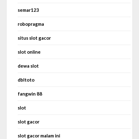
semar123
robopragma
situs slot gacor
slot online
dewa slot
dbltoto
fangwin 88
slot
slot gacor
slot gacor malam ini