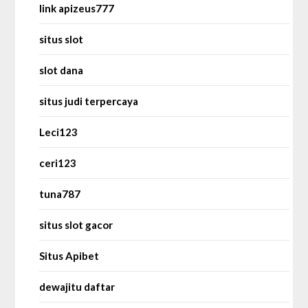
link apizeus777
situs slot
slot dana
situs judi terpercaya
Leci123
ceri123
tuna787
situs slot gacor
Situs Apibet
dewajitu daftar