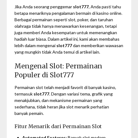
Jika Anda seorang penggemar
slot777
, Anda pasti tahu
betapa menariknya pengalaman bermain di kasino online.
Berbagai permainan seperti slot, poker, dan taruhan
olahraga tidak hanya menawarkan kesenangan, tetapi
juga memberi Anda kesempatan untuk memenangkan
hadiah luar biasa. Dalam artikel ini, kami akan membahas
lebih dalam mengenai
slot777
dan memberikan wawasan
yang mungkin tidak Anda temui di artikel lain.
Mengenal Slot: Permainan
Populer di Slot777
Permainan slot telah menjadi favorit di banyak kasino,
termasuk
slot777
. Dengan variasi tema, grafik yang
menakjubkan, dan mekanisme permainan yang
sederhana, tidak heran jika slot menarik perhatian
banyak pemain.
Fitur Menarik dari Permainan Slot
Automated Features:
Banyak slot modern