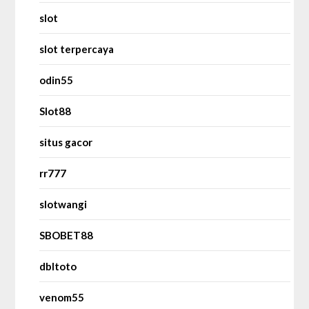
slot
slot terpercaya
odin55
Slot88
situs gacor
rr777
slotwangi
SBOBET88
dbltoto
venom55