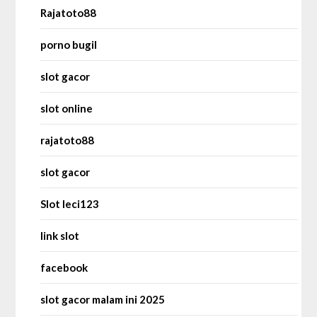
Rajatoto88
porno bugil
slot gacor
slot online
rajatoto88
slot gacor
Slot leci123
link slot
facebook
slot gacor malam ini 2025