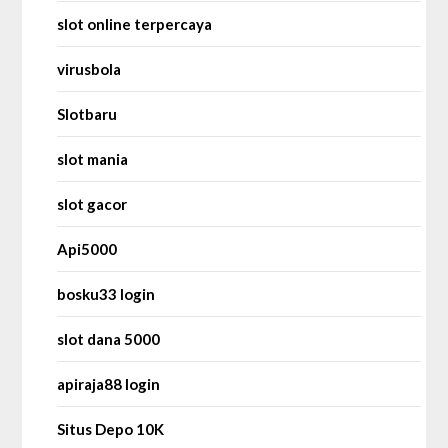
slot online terpercaya
virusbola
Slotbaru
slot mania
slot gacor
Api5000
bosku33 login
slot dana 5000
apiraja88 login
Situs Depo 10K