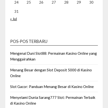
24
25
26
27
28
29
30
31
« Jul
POS-POS TERBARU
Mengenal Duni Slot88: Permainan Kasino Online yang
Menggairahkan
Menang Besar dengan Slot Deposit 5000 di Kasino
Online
Slot Gacor: Panduan Menang Besar di Kasino Online
Menyelami Dunia Sarang777 Slot: Permainan Terbaik
di Kasino Online