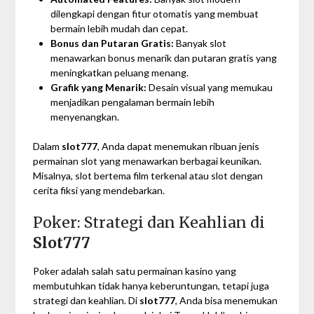
dilengkapi dengan fitur otomatis yang membuat
bermain lebih mudah dan cepat.
Bonus dan Putaran Gratis:
Banyak slot
menawarkan bonus menarik dan putaran gratis yang
meningkatkan peluang menang.
Grafik yang Menarik:
Desain visual yang memukau
menjadikan pengalaman bermain lebih
menyenangkan.
Dalam
slot777
, Anda dapat menemukan ribuan jenis
permainan slot yang menawarkan berbagai keunikan.
Misalnya, slot bertema film terkenal atau slot dengan
cerita fiksi yang mendebarkan.
Poker: Strategi dan Keahlian di
Slot777
Poker adalah salah satu permainan kasino yang
membutuhkan tidak hanya keberuntungan, tetapi juga
strategi dan keahlian. Di
slot777
, Anda bisa menemukan