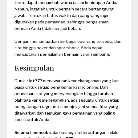
tentu dapat menambah warna dalam kehidupan Anda.
Namun, ingatlah untuk bermain secara bertanggung
jawab. Tentukan batas waktu dan uang yang ingin
digunakan pada permainan, sehingga pengalaman
bermain Anda tidak menjadi beban.
Dengan memanfaatkan berbagai opsi yang tersedia, dari
slot hingga poker dan sportsbook, Anda dapat
menciptakan pengalaman bermain yang seimbang.
Kesimpulan
Dunia
slot777
menawarkan keanekaragaman yang luar
biasa untuk setiap penggemar kasino online. Dari
permainan slot yang menyenangkan hingga taruhan
olahraga yang menegangkan, ada sesuatu untuk setiap
orang. Jangan ragu untuk menjelajahi semua fitur yang
ditawarkan dan temukan gaya permainan yang paling
cocok untuk Anda!
Selamat mencoba
, dan semoga keberuntungan selalu