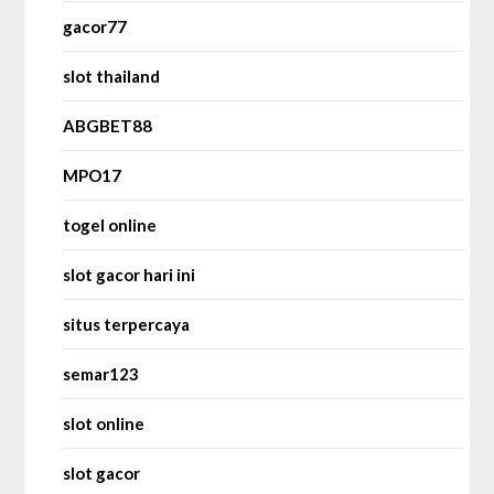
gacor77
slot thailand
ABGBET88
MPO17
togel online
slot gacor hari ini
situs terpercaya
semar123
slot online
slot gacor