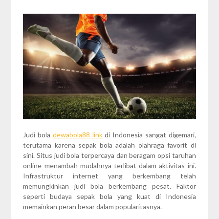
Judi bola
dewabola88 link
di Indonesia sangat digemari,
terutama karena sepak bola adalah olahraga favorit di
sini. Situs judi bola terpercaya dan beragam opsi taruhan
online menambah mudahnya terlibat dalam aktivitas ini.
Infrastruktur internet yang berkembang telah
memungkinkan judi bola berkembang pesat. Faktor
seperti budaya sepak bola yang kuat di Indonesia
memainkan peran besar dalam popularitasnya.