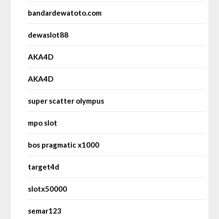
bandardewatoto.com
dewaslot88
AKA4D
AKA4D
super scatter olympus
mpo slot
bos pragmatic x1000
target4d
slotx50000
semar123