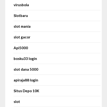
virusbola
Slotbaru
slot mania
slot gacor
Api5000
bosku33 login
slot dana 5000
apiraja88 login
Situs Depo 10K
slot