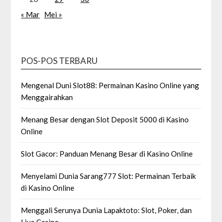
« Mar
Mei »
POS-POS TERBARU
Mengenal Duni Slot88: Permainan Kasino Online yang
Menggairahkan
Menang Besar dengan Slot Deposit 5000 di Kasino
Online
Slot Gacor: Panduan Menang Besar di Kasino Online
Menyelami Dunia Sarang777 Slot: Permainan Terbaik
di Kasino Online
Menggali Serunya Dunia Lapaktoto: Slot, Poker, dan