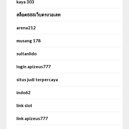
kaya 303
สล็อต888เว็บตรงวอเลท
arena212
musang 178
sultanlido
login apizeus777
situs judi terpercaya
indo62
link slot
link apizeus777