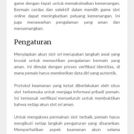
game dengan tepat untuk memaksimalkan kemenangan.
Bermain cerdas dan selektif dalam memilih game slot
online dapat meningkatkan peluang kemenangan. Ini
juga menawarkan pengalaman yang aman dan
menyenangkan.
Pengaturan
Menyiapkan akun slot ori merupakan langkah awal yang
krusial untuk memastikan pengalaman bermain yang
aman. Ini dimulai dengan proses verifikasi identitas, di
mana pemain harus memberikan data diri yang autentik.
Protokol keamanan yang ketat diberlakukan oleh situs
slot terkemuka untuk menjaga informasi pribadi pemain.
Ini termasuk verifikasi menyeluruh untuk membuktikan
bahwa setiap akun slot ori aman.
Untuk mengakses permainan slot terbaik, pemain harus
mengikuti setiap langkah pengaturan yang disarankan.
Memperhatikan aspek keamanan akun selama