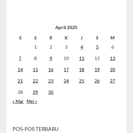
April 2025
S
S
R
K
J
S
M
1
2
3
4
5
6
7
8
9
10
11
12
13
14
15
16
17
18
19
20
21
22
23
24
25
26
27
28
29
30
« Mar
Mei »
POS-POS TERBARU