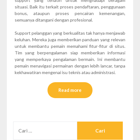
support yang terlatih untuk menghadapi beragam
situasi. Baik itu terkait proses pendaftaran, penggunaan
bonus, ataupun proses pencairan kemenangan,
semuanya ditangani dengan profesional.
Support pelanggan yang berkualitas tak hanya menjawab
keluhan. Mereka juga memberikan panduan yang relevan
untuk membantu pemain memahami fitur-fitur di situs.
Tim yang berpengalaman siap memberikan informasi
yang memperkaya pengalaman bermain. Ini membantu
pemain menavigasi permainan dengan lebih lancar, tanpa
kekhawatiran mengenai isu teknis atau administrasi.
Read more
CARI
UNTUK: