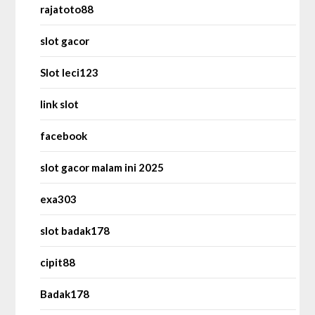
rajatoto88
slot gacor
Slot leci123
link slot
facebook
slot gacor malam ini 2025
exa303
slot badak178
cipit88
Badak178