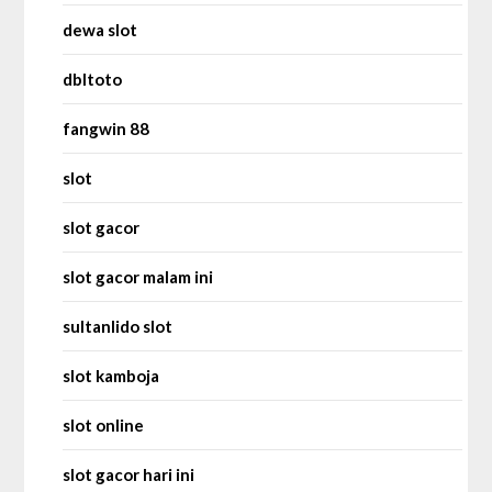
dewa slot
dbltoto
fangwin 88
slot
slot gacor
slot gacor malam ini
sultanlido slot
slot kamboja
slot online
slot gacor hari ini