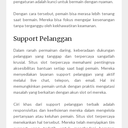
pengaturan adalah kunci untuk bermain dengan nyaman.
Dengan cara tersebut, pemain bisa merasa lebih tenang
saat bermain. Mereka bisa fokus mengejar kesenangan
tanpa terganggu oleh kekhawatiran keamanan.
Support Pelanggan
Dalam ranah permainan daring, keberadaan dukungan
pelanggan yang tanggap dan terpercaya sangatlah
krusial. Situs slot terpercaya memahami pentingnya
aksesibilitas bantuan setiap saat bagi pemain. Mereka
menyediakan layanan support pelanggan yang aktif
melalui live chat, telepon, dan email. Hal ini
memungkinkan pemain untuk dengan praktis mengatasi
masalah yang berkaitan dengan akun slot ori mereka.
Ciri khas dari support pelanggan terbaik adalah
responsivitas dan keefisienan mereka dalam mengelola
pertanyaan atau keluhan pemain. Situs slot terpercaya
menekankan hal tersebut. Mereka telah menyiapkan tim