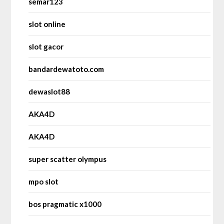
semar123
slot online
slot gacor
bandardewatoto.com
dewaslot88
AKA4D
AKA4D
super scatter olympus
mpo slot
bos pragmatic x1000