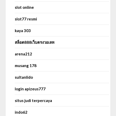
slot online
slot77 resmi
kaya 303
สล็อต888เว็บตรงวอเลท
arena212
musang 178
sultanlido
login apizeus777
situs judi terpercaya
indo62