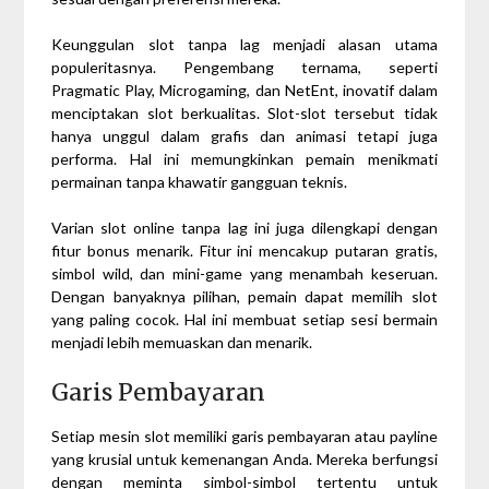
Keunggulan slot tanpa lag menjadi alasan utama
populeritasnya. Pengembang ternama, seperti
Pragmatic Play, Microgaming, dan NetEnt, inovatif dalam
menciptakan slot berkualitas. Slot-slot tersebut tidak
hanya unggul dalam grafis dan animasi tetapi juga
performa. Hal ini memungkinkan pemain menikmati
permainan tanpa khawatir gangguan teknis.
Varian slot online tanpa lag ini juga dilengkapi dengan
fitur bonus menarik. Fitur ini mencakup putaran gratis,
simbol wild, dan mini-game yang menambah keseruan.
Dengan banyaknya pilihan, pemain dapat memilih slot
yang paling cocok. Hal ini membuat setiap sesi bermain
menjadi lebih memuaskan dan menarik.
Garis Pembayaran
Setiap mesin slot memiliki garis pembayaran atau payline
yang krusial untuk kemenangan Anda. Mereka berfungsi
dengan meminta simbol-simbol tertentu untuk