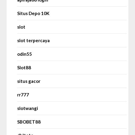
Situs Depo 10K
slot
slot terpercaya
odin55
Slot88
situs gacor
rr777
slotwangi
SBOBET88