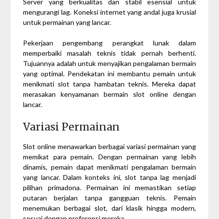
Server yang berkualitas dan stabil esensial untuk
mengurangi lag. Koneksi internet yang andal juga krusial
untuk permainan yang lancar.
Pekerjaan pengembang perangkat lunak dalam
memperbaiki masalah teknis tidak pernah berhenti.
Tujuannya adalah untuk menyajikan pengalaman bermain
yang optimal. Pendekatan ini membantu pemain untuk
menikmati slot tanpa hambatan teknis. Mereka dapat
merasakan kenyamanan bermain slot online dengan
lancar.
Variasi Permainan
Slot online menawarkan berbagai variasi permainan yang
memikat para pemain. Dengan permainan yang lebih
dinamis, pemain dapat menikmati pengalaman bermain
yang lancar. Dalam konteks ini, slot tanpa lag menjadi
pilihan primadona. Permainan ini memastikan setiap
putaran berjalan tanpa gangguan teknis. Pemain
menemukan berbagai slot, dari klasik hingga modern,
sesuai dengan preferensi mereka.