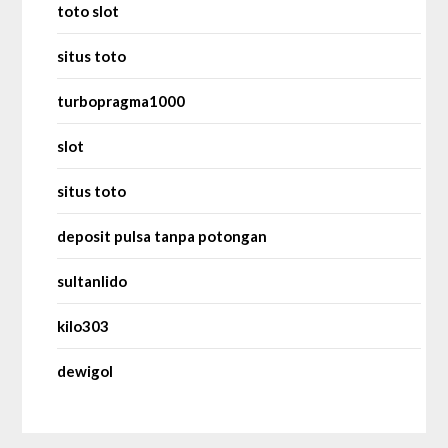
toto slot
situs toto
turbopragma1000
slot
situs toto
deposit pulsa tanpa potongan
sultanlido
kilo303
dewigol