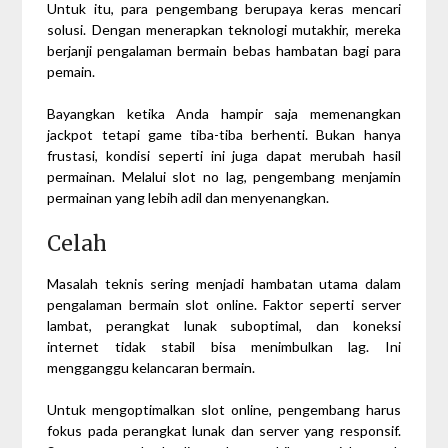
Untuk itu, para pengembang berupaya keras mencari
solusi. Dengan menerapkan teknologi mutakhir, mereka
berjanji pengalaman bermain bebas hambatan bagi para
pemain.
Bayangkan ketika Anda hampir saja memenangkan
jackpot tetapi game tiba-tiba berhenti. Bukan hanya
frustasi, kondisi seperti ini juga dapat merubah hasil
permainan. Melalui slot no lag, pengembang menjamin
permainan yang lebih adil dan menyenangkan.
Celah
Masalah teknis sering menjadi hambatan utama dalam
pengalaman bermain slot online. Faktor seperti server
lambat, perangkat lunak suboptimal, dan koneksi
internet tidak stabil bisa menimbulkan lag. Ini
mengganggu kelancaran bermain.
Untuk mengoptimalkan slot online, pengembang harus
fokus pada perangkat lunak dan server yang responsif.