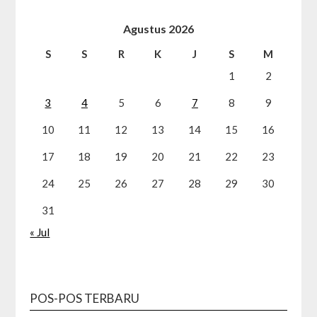
Agustus 2026
S
S
R
K
J
S
M
1
2
3
4
5
6
7
8
9
10
11
12
13
14
15
16
17
18
19
20
21
22
23
24
25
26
27
28
29
30
31
« Jul
POS-POS TERBARU