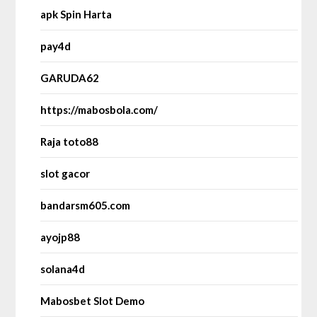
apk Spin Harta
pay4d
GARUDA62
https://mabosbola.com/
Raja toto88
slot gacor
bandarsm605.com
ayojp88
solana4d
Mabosbet Slot Demo