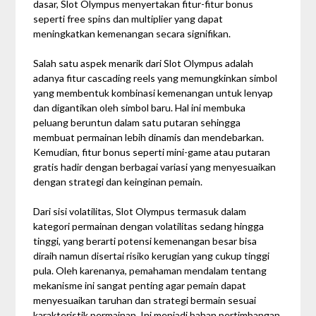
dasar, Slot Olympus menyertakan fitur-fitur bonus
seperti free spins dan multiplier yang dapat
meningkatkan kemenangan secara signifikan.
Salah satu aspek menarik dari Slot Olympus adalah
adanya fitur cascading reels yang memungkinkan simbol
yang membentuk kombinasi kemenangan untuk lenyap
dan digantikan oleh simbol baru. Hal ini membuka
peluang beruntun dalam satu putaran sehingga
membuat permainan lebih dinamis dan mendebarkan.
Kemudian, fitur bonus seperti mini-game atau putaran
gratis hadir dengan berbagai variasi yang menyesuaikan
dengan strategi dan keinginan pemain.
Dari sisi volatilitas, Slot Olympus termasuk dalam
kategori permainan dengan volatilitas sedang hingga
tinggi, yang berarti potensi kemenangan besar bisa
diraih namun disertai risiko kerugian yang cukup tinggi
pula. Oleh karenanya, pemahaman mendalam tentang
mekanisme ini sangat penting agar pemain dapat
menyesuaikan taruhan dan strategi bermain sesuai
karakteristik permainan. Ini menjadi bahan pertimbangan