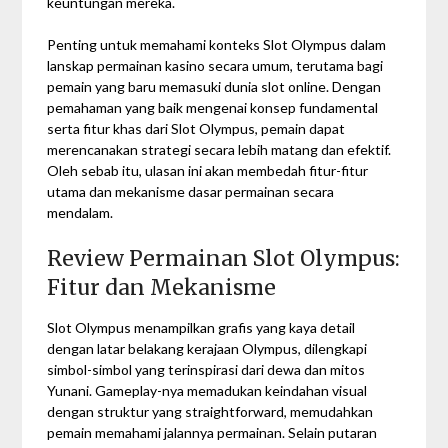
keuntungan mereka.
Penting untuk memahami konteks Slot Olympus dalam
lanskap permainan kasino secara umum, terutama bagi
pemain yang baru memasuki dunia slot online. Dengan
pemahaman yang baik mengenai konsep fundamental
serta fitur khas dari Slot Olympus, pemain dapat
merencanakan strategi secara lebih matang dan efektif.
Oleh sebab itu, ulasan ini akan membedah fitur-fitur
utama dan mekanisme dasar permainan secara
mendalam.
Review Permainan Slot Olympus:
Fitur dan Mekanisme
Slot Olympus menampilkan grafis yang kaya detail
dengan latar belakang kerajaan Olympus, dilengkapi
simbol-simbol yang terinspirasi dari dewa dan mitos
Yunani. Gameplay-nya memadukan keindahan visual
dengan struktur yang straightforward, memudahkan
pemain memahami jalannya permainan. Selain putaran