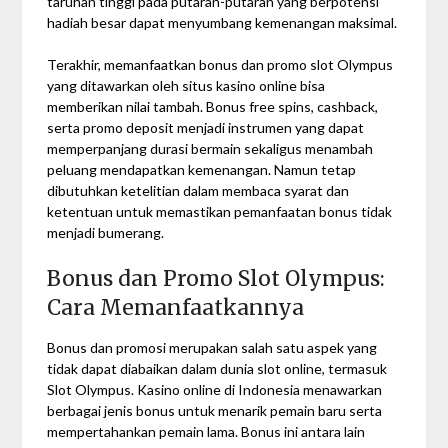
taruhan tinggi pada putaran-putaran yang berpotensi
hadiah besar dapat menyumbang kemenangan maksimal.
Terakhir, memanfaatkan bonus dan promo slot Olympus
yang ditawarkan oleh situs kasino online bisa
memberikan nilai tambah. Bonus free spins, cashback,
serta promo deposit menjadi instrumen yang dapat
memperpanjang durasi bermain sekaligus menambah
peluang mendapatkan kemenangan. Namun tetap
dibutuhkan ketelitian dalam membaca syarat dan
ketentuan untuk memastikan pemanfaatan bonus tidak
menjadi bumerang.
Bonus dan Promo Slot Olympus:
Cara Memanfaatkannya
Bonus dan promosi merupakan salah satu aspek yang
tidak dapat diabaikan dalam dunia slot online, termasuk
Slot Olympus. Kasino online di Indonesia menawarkan
berbagai jenis bonus untuk menarik pemain baru serta
mempertahankan pemain lama. Bonus ini antara lain