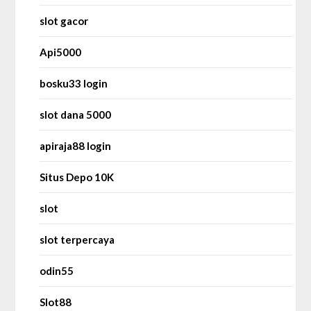
slot gacor
Api5000
bosku33 login
slot dana 5000
apiraja88 login
Situs Depo 10K
slot
slot terpercaya
odin55
Slot88