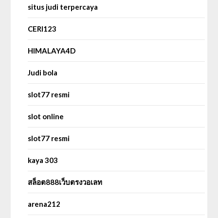
situs judi terpercaya
CERI123
HIMALAYA4D
Judi bola
slot77 resmi
slot online
slot77 resmi
kaya 303
สล็อต888เว็บตรงวอเลท
arena212