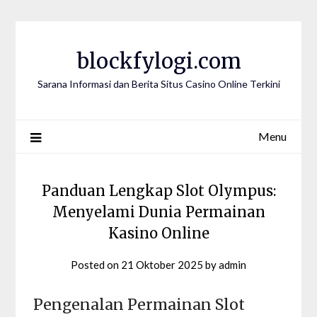
Skip
to
content
blockfylogi.com
Sarana Informasi dan Berita Situs Casino Online Terkini
Menu
Panduan Lengkap Slot Olympus:
Menyelami Dunia Permainan
Kasino Online
Posted on
21 Oktober 2025
by
admin
Pengenalan Permainan Slot