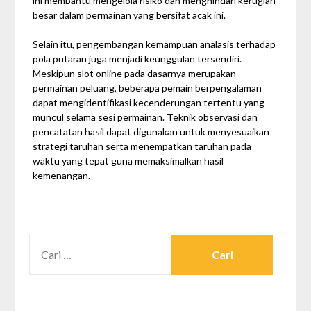
ini membantu mengelola risiko dan menghindari kerugian
besar dalam permainan yang bersifat acak ini.
Selain itu, pengembangan kemampuan analasis terhadap
pola putaran juga menjadi keunggulan tersendiri.
Meskipun slot online pada dasarnya merupakan
permainan peluang, beberapa pemain berpengalaman
dapat mengidentifikasi kecenderungan tertentu yang
muncul selama sesi permainan. Teknik observasi dan
pencatatan hasil dapat digunakan untuk menyesuaikan
strategi taruhan serta menempatkan taruhan pada
waktu yang tepat guna memaksimalkan hasil
kemenangan.
CARI
UNTUK: