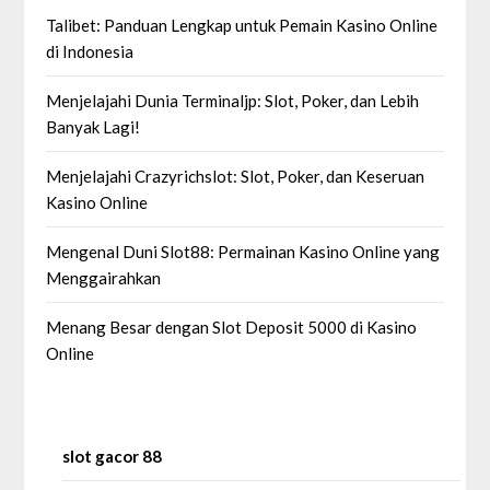
Talibet: Panduan Lengkap untuk Pemain Kasino Online
di Indonesia
Menjelajahi Dunia Terminaljp: Slot, Poker, dan Lebih
Banyak Lagi!
Menjelajahi Crazyrichslot: Slot, Poker, dan Keseruan
Kasino Online
Mengenal Duni Slot88: Permainan Kasino Online yang
Menggairahkan
Menang Besar dengan Slot Deposit 5000 di Kasino
Online
slot gacor 88