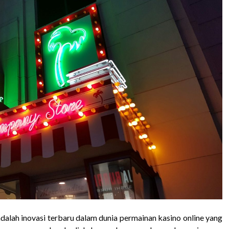
dalah inovasi terbaru dalam dunia permainan kasino online yang