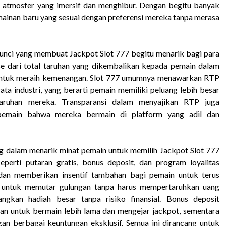
n atmosfer yang imersif dan menghibur. Dengan begitu banyak
ainan baru yang sesuai dengan preferensi mereka tanpa merasa
 kunci yang membuat Jackpot Slot 777 begitu menarik bagi para
e dari total taruhan yang dikembalikan kepada pemain dalam
 untuk meraih kemenangan. Slot 777 umumnya menawarkan RTP
rata industri, yang berarti pemain memiliki peluang lebih besar
aruhan mereka. Transparansi dalam menyajikan RTP juga
emain bahwa mereka bermain di platform yang adil dan
ng dalam menarik minat pemain untuk memilih Jackpot Slot 777
perti putaran gratis, bonus deposit, dan program loyalitas
 dan memberikan insentif tambahan bagi pemain untuk terus
 untuk memutar gulungan tanpa harus mempertaruhkan uang
gkan hadiah besar tanpa risiko finansial. Bonus deposit
n untuk bermain lebih lama dan mengejar jackpot, sementara
an berbagai keuntungan eksklusif. Semua ini dirancang untuk