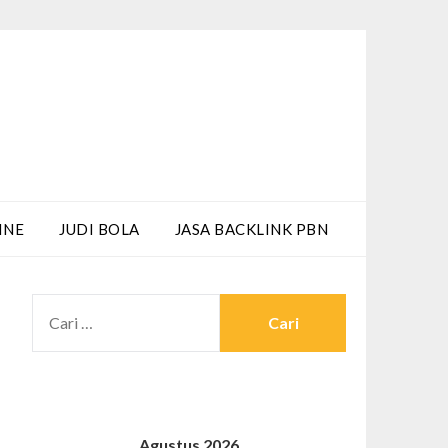
INE
JUDI BOLA
JASA BACKLINK PBN
CARI
UNTUK:
Agustus 2026