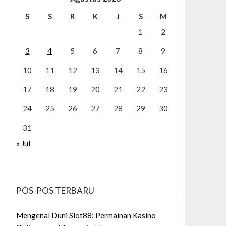
S
S
R
K
J
S
M
1
2
3
4
5
6
7
8
9
10
11
12
13
14
15
16
17
18
19
20
21
22
23
24
25
26
27
28
29
30
31
« Jul
POS-POS TERBARU
Mengenal Duni Slot88: Permainan Kasino