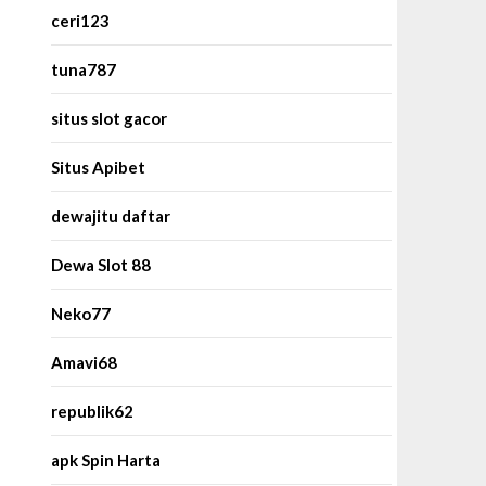
ceri123
tuna787
situs slot gacor
Situs Apibet
dewajitu daftar
Dewa Slot 88
Neko77
Amavi68
republik62
apk Spin Harta