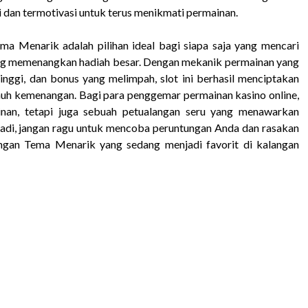
dan termotivasi untuk terus menikmati permainan.
ma Menarik adalah pilihan ideal bagi siapa saja yang mencari
ng memenangkan hadiah besar. Dengan mekanik permainan yang
nggi, dan bonus yang melimpah, slot ini berhasil menciptakan
uh kemenangan. Bagi para penggemar permainan kasino online,
nan, tetapi juga sebuah petualangan seru yang menawarkan
Jadi, jangan ragu untuk mencoba peruntungan Anda dan rasakan
engan Tema Menarik yang sedang menjadi favorit di kalangan