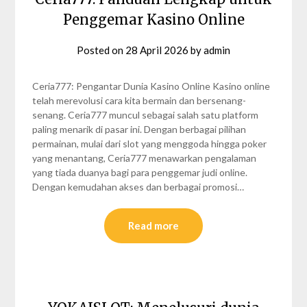
Penggemar Kasino Online
Posted on
28 April 2026
by
admin
Ceria777: Pengantar Dunia Kasino Online Kasino online
telah merevolusi cara kita bermain dan bersenang-
senang. Ceria777 muncul sebagai salah satu platform
paling menarik di pasar ini. Dengan berbagai pilihan
permainan, mulai dari slot yang menggoda hingga poker
yang menantang, Ceria777 menawarkan pengalaman
yang tiada duanya bagi para penggemar judi online.
Dengan kemudahan akses dan berbagai promosi…
Read more