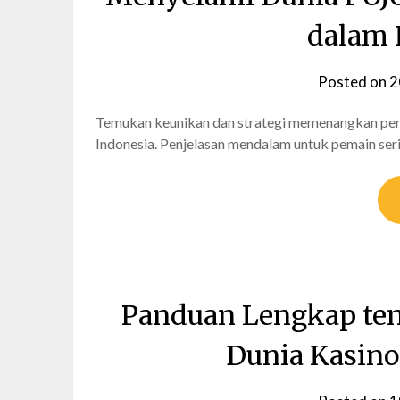
dalam 
Posted on
2
Temukan keunikan dan strategi memenangkan per
Indonesia. Penjelasan mendalam untuk pemain seri
Panduan Lengkap ten
Dunia Kasino