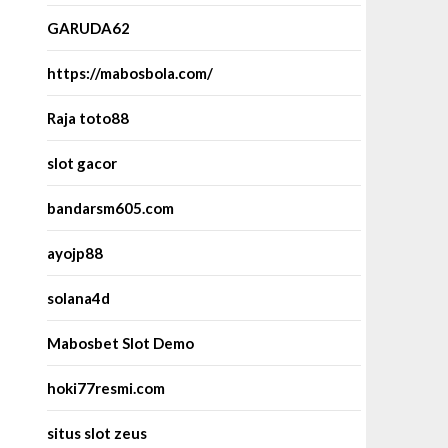
GARUDA62
https://mabosbola.com/
Raja toto88
slot gacor
bandarsm605.com
ayojp88
solana4d
Mabosbet Slot Demo
hoki77resmi.com
situs slot zeus