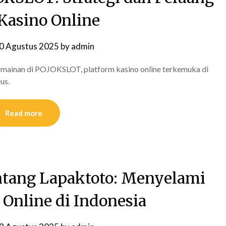
Kasino Online
0 Agustus 2025
by
admin
mainan di POJOKSLOT, platform kasino online terkemuka di
us.
Read more
tang Lapaktoto: Menyelami
 Online di Indonesia