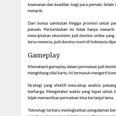
keamanan dan keadilan bagi para pemain. Selain
menarik.
Dari bonus sambutan hingga promosi untuk pe
pemain. Pertumbuhan ini tidak hanya menarik
menciptakan ekosistem judi domino online yang
terus menerus, judi domino resmi di Indonesia dip
Gameplay
Memahami gameplay dalam permainan judi domino 
menghitung nilai kartu. Ini termasuk mengerti ko
Strategi yang efektif mencakup analisis pelua
berharga. Mengetahui waktu yang tepat untuk b
bijak memastikan permainan bisa berlanjut lama.
Teknologi terbaru meningkatkan pengalaman berm