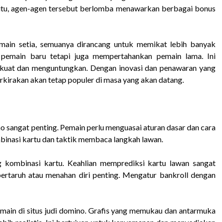
 itu, agen-agen tersebut berlomba menawarkan berbagai bonus
main setia, semuanya dirancang untuk memikat lebih banyak
 pemain baru tetapi juga mempertahankan pemain lama. Ini
 kuat dan menguntungkan. Dengan inovasi dan penawaran yang
erkirakan akan tetap populer di masa yang akan datang.
sangat penting. Pemain perlu menguasai aturan dasar dan cara
mbinasi kartu dan taktik membaca langkah lawan.
ng kombinasi kartu. Keahlian memprediksi kartu lawan sangat
ertaruh atau menahan diri penting. Mengatur bankroll dengan
ain di situs judi domino. Grafis yang memukau dan antarmuka