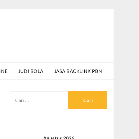
INE
JUDI BOLA
JASA BACKLINK PBN
CARI
UNTUK:
Agustus 2026