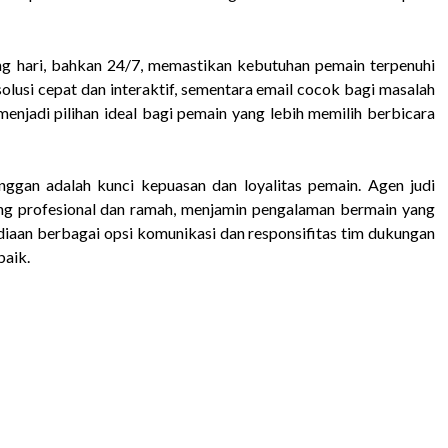
g hari, bahkan 24/7, memastikan kebutuhan pemain terpenuhi
olusi cepat dan interaktif, sementara email cocok bagi masalah
menjadi pilihan ideal bagi pemain yang lebih memilih berbicara
ggan adalah kunci kepuasan dan loyalitas pemain. Agen judi
g profesional dan ramah, menjamin pengalaman bermain yang
aan berbagai opsi komunikasi dan responsifitas tim dukungan
baik.