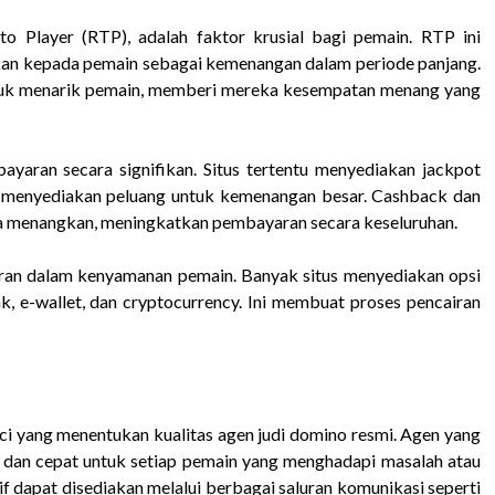
 Player (RTP), adalah faktor krusial bagi pemain. RTP ini
kan kepada pemain sebagai kemenangan dalam periode panjang.
ntuk menarik pemain, memberi mereka kesempatan menang yang
aran secara signifikan. Situs tertentu menyediakan jackpot
 menyediakan peluang untuk kemenangan besar. Cashback dan
a menangkan, meningkatkan pembayaran secara keseluruhan.
ran dalam kenyamanan pemain. Banyak situs menyediakan opsi
k, e-wallet, dan cryptocurrency. Ini membuat proses pencairan
ci yang menentukan kualitas agen judi domino resmi. Agen yang
dan cepat untuk setiap pemain yang menghadapi masalah atau
 dapat disediakan melalui berbagai saluran komunikasi seperti