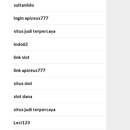
sultanlido
login apizeus777
situs judi terpercaya
indo62
link slot
link apizeus777
situs slot
slot dana
situs judi terpercaya
Leci123