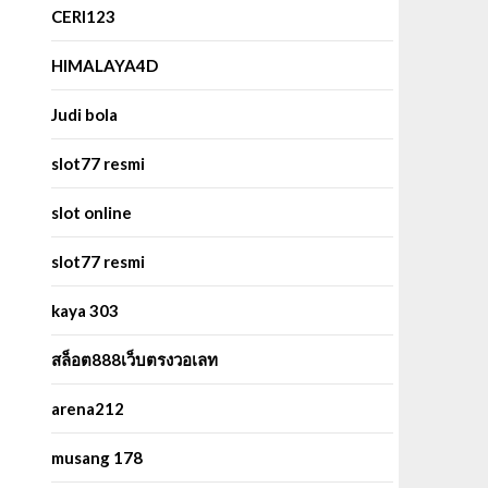
CERI123
HIMALAYA4D
Judi bola
slot77 resmi
slot online
slot77 resmi
kaya 303
สล็อต888เว็บตรงวอเลท
arena212
musang 178