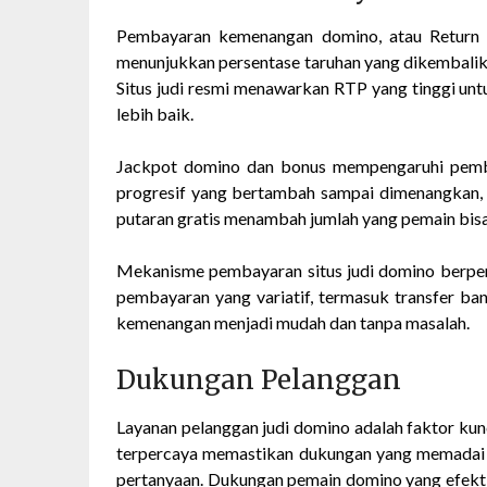
Pembayaran kemenangan domino, atau Return to
menunjukkan persentase taruhan yang dikembali
Situs judi resmi menawarkan RTP yang tinggi u
lebih baik.
Jackpot domino dan bonus mempengaruhi pembay
progresif yang bertambah sampai dimenangkan,
putaran gratis menambah jumlah yang pemain bis
Mekanisme pembayaran situs judi domino berpe
pembayaran yang variatif, termasuk transfer ban
kemenangan menjadi mudah dan tanpa masalah.
Dukungan Pelanggan
Layanan pelanggan judi domino adalah faktor kun
terpercaya memastikan dukungan yang memadai 
pertanyaan. Dukungan pemain domino yang efektif